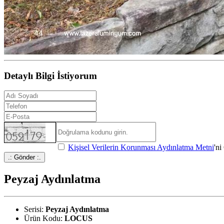
Detaylı Bilgi İstiyorum
Kişisel Verilerin Korunması Aydınlatma Metni
'n
.: Gönder :.
Peyzaj Aydınlatma
Serisi:
Peyzaj Aydınlatma
Ürün Kodu:
LOCUS