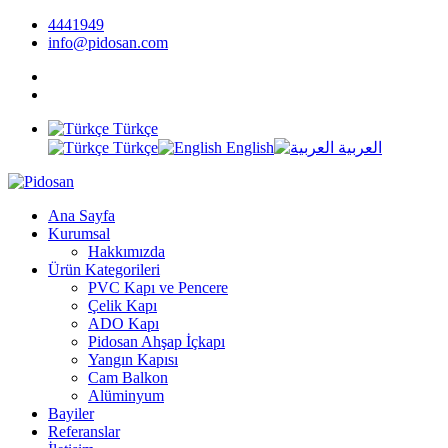
4441949
info@pidosan.com
Türkçe
Türkçe
English
العربية
Ana Sayfa
Kurumsal
Hakkımızda
Ürün Kategorileri
PVC Kapı ve Pencere
Çelik Kapı
ADO Kapı
Pidosan Ahşap İçkapı
Yangın Kapısı
Cam Balkon
Alüminyum
Bayiler
Referanslar