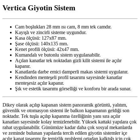
Vertica Giyotin Sistem
Cam boşlukları 28 mm ısı cam, 8 mm tek camdır.
Kayışlı ve zincirli sisteme uygundur.
Kasa ölçüsü: 127x87 mm.
Şase ölçüsü: 140x135 mm.
Kenet profili ölçüsü: 42x47 mm.
Kumandalı ve butonlu sistem uygulanabilir.
Açılan kanatlar tek noktadan gizli kilit sistemi ile açılır
kapanır.
Kanatlarda darbe emici damperli makas sistemi uygulanır.
Kendinden menteşeli profil tasarımı sayesinde kanatlar
menteşesiz açılır kapanır.
Şık ve estetik tasarımı görselliği ve konforu bir arada sunar.
Dikey olarak açılıp kapanan sistem panoramik görüntü, yalıtım,
güvenlik ve otomasyon sistemi ile balkon kapamanın geldiği son
noktadır. Tek tuşla açılıp kapanma özelliğinin yanı sıra açılır
kanatları sayesinde kolay temizlenebilir. Yüksek kattaki yapılara çok
rahat uygulanabilir. Günümüze kadar daha çok sosyal mekanlarda
ve zeminde bulunan yapılarda tercih edilen giyotin sistemler içe
açılır kanat tasarımı ile temizlik problemi ortadan kalktığı için çok